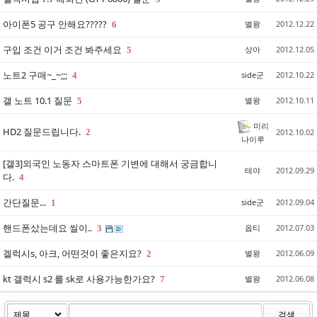
아이폰5 공구 안해요?????
별왕
2012.12.22
6
구입 조건 이거 조건 봐주세요
상아
2012.12.05
5
노트2 구매~_~;;;
side군
2012.10.22
4
갤 노트 10.1 질문
별왕
2012.10.11
5
미리
HD2 질문드립니다.
2
2012.10.02
나이루
[갤3]외국인 노동자 스마트폰 기변에 대해서 궁금합니
테야
2012.09.29
다.
4
간단질문...
side군
2012.09.04
1
핸드폰샀는데요 씰이..
옵티
2012.07.03
3
겔럭시s, 아크, 어떤것이 좋은지요?
별왕
2012.06.09
2
kt 갤럭시 s2 를 sk로 사용가능한가요?
별왕
2012.06.08
7
검색