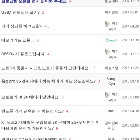
질문답변 모음을 먼저 읽어봐 주세요.
동글래미
2004.11.19
4
USIM 단독상태 풀기?
써치엔진
2014.05.01
2
미리
가격 상담좀 하려고합니다.
2014.04.28
나이루
메모리카드 질문....
2013.12.30
6
미리
BP6X다시 질문드립니다.
4
2013.12.17
나이루
노트3가 좋을지 시크릿노트가 좋을지 고민되네요...
하늘소명
2013.11.22
3
Sung-
옵g pro VS 갤4 카메라 성능 차이가 어느 정도일까요?
3
2013.09.18
Gyu
미리
모토로라 BP2X 배터리 말인대요.
3
2013.07.08
나이루
핸드폰 가격 단속은 왜 하는건가요?
Racu
2013.04.30
4
KT 노트2 가개통폰 구입으로 SK 무제한 3G+무제한 데이
끊어진머
2013.03.03
터쉐어링 유지가 가능한지요?
리끈
6
갤럭시탭 7.7 해외판 (GT-P6800) 질문
별왕
2012.12.29
3