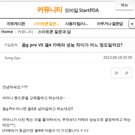
메뉴
커뮤니티
모바일 StartPDA
Sketchbook5, 스케치북5
Sketchbook5, 스케치북5
Sketchbook5, 스케치북5
Sketchbook5, 스케치북5
자유게시판
스마트폰 질문과 답
사용자 팁/사용기
아무거나 질문답
▼
Home
›
커뮤니티
›
스마트폰 질문과 답
토론의 장
방명록
옵g pro VS 갤4 카메라 성능 차이가 어느 정도일까요?
구입문의
Sung-Gyu
2013.09.18 02:50
안녕하세요.^^!!
어머니 핸드폰을 교체할려고 하는데요~
옵g Pro 아니면 갤4로 넘어갈려고 하는데요!!
어머니가 사진 찍는 것을 좋아하셔서, 무엇보다 카메라 성능으로 결정하려고 하는
데요^^;;
(카메라가 동급이면 갤4에 마음이 더 가긴합니다.ㅎㅎ)