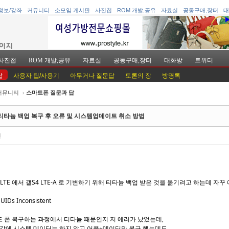
정보/강좌
커뮤니티
소모임 게시판
사진첩
ROM 개발,공유
자료실
공동구매,장터
대
사진첩
ROM 개발,공유
자료실
공동구매,장터
대화방
트위터
답
사용자 팁/사용기
아무거나 질문답
토론의 장
방명록
커뮤니티
›
스마트폰 질문과 답
케치북5
케치북5
티타늄 백업 복구 후 오류 및 시스템업데이트 취소 방법
진
케치북5
케치북5
3 LTE 에서 갤S4 LTE-A 로 기변하기 위해 티타늄 백업 받은 것을 옮기려고 하는데 자꾸
UIDs Inconsistent
 폰 복구하는 과정에서 티타늄 때문인지 저 에러가 났었는데,
생각에 시스템 데이터는 하지 않고 어플+데이터만 복구 했는데도