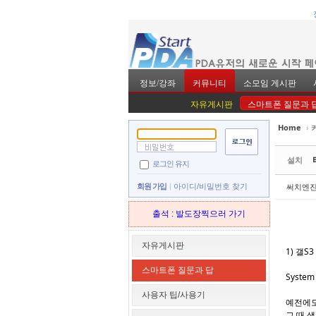
정보/강좌
커뮤니티
소모임 게시판
자유게시판
스마트폰 질문과 
Home
›
Sketchbook5, 스
Sketchbook5, 스
설치
로그인 유지
써치엔
회원 가입
아이디/비밀번호 찾기
출석 : 발도장찍으러 가기
Sketchbook5, 스
Sketchbook5, 스
자유게시판
1) 갤S
스마트폰 질문과 답
System 
사용자 팁/사용기
예전에도
그 때 