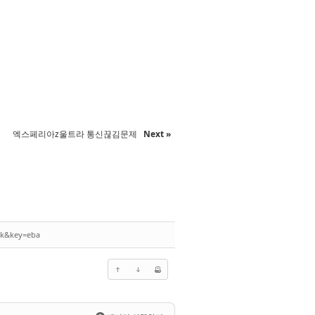
엑스페리아z울트라 통신끊김문제
Next »
ck&key=eba