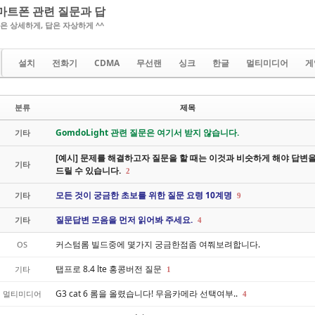
마트폰 관련 질문과 답
은 상세하게, 답은 자상하게 ^^
설치
전화기
CDMA
무선랜
싱크
한글
멀티미디어
게
분류
제목
GomdoLight 관련 질문은 여기서 받지 않습니다.
기타
[예시] 문제를 해결하고자 질문을 할 때는 이것과 비슷하게 해야 답변
기타
드릴 수 있습니다.
2
모든 것이 궁금한 초보를 위한 질문 요령 10계명
기타
9
질문답변 모음을 먼저 읽어봐 주세요.
기타
4
커스텀롬 빌드중에 몇가지 궁금한점좀 여쭤보려합니다.
OS
탭프로 8.4 lte 홍콩버전 질문
기타
1
G3 cat 6 롬을 올렸습니다! 무음카메라 선택여부..
멀티미디어
4