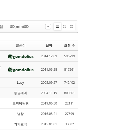
임
SD,miniSD
Li
Zi
G
st
n
al
e
le
글쓴이
날짜
조회 수
r
y
2014.12.09
596799
을
2011.03.28
817361
Lucy
2005.09.27
742402
동글래미
2004.11.19
800561
토끼탕탕빵
2019.06.30
22111
별왕
2016.03.21
27599
카카호떡
2015.01.01
33802