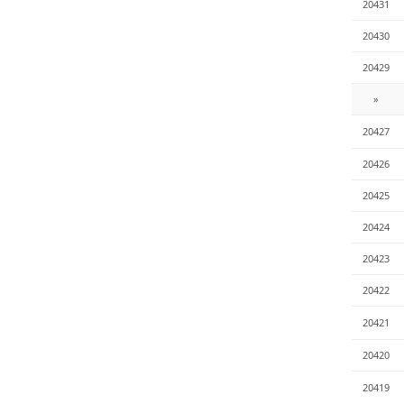
20431
20430
20429
»
20427
20426
20425
20424
20423
20422
20421
20420
20419