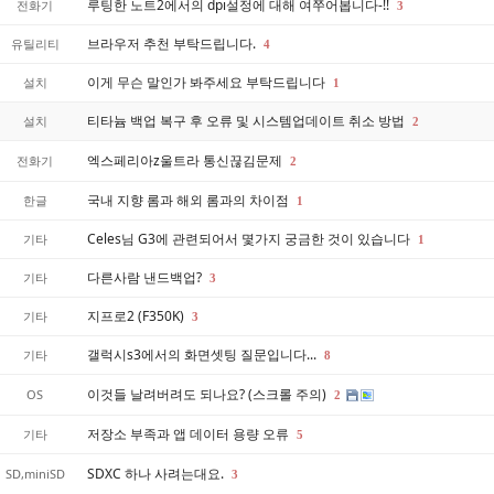
루팅한 노트2에서의 dpi설정에 대해 여쭈어봅니다-!!
전화기
3
브라우저 추천 부탁드립니다.
유틸리티
4
이게 무슨 말인가 봐주세요 부탁드립니다
설치
1
티타늄 백업 복구 후 오류 및 시스템업데이트 취소 방법
설치
2
엑스페리아z울트라 통신끊김문제
전화기
2
국내 지향 롬과 해외 롬과의 차이점
한글
1
Celes님 G3에 관련되어서 몇가지 궁금한 것이 있습니다
기타
1
다른사람 낸드백업?
기타
3
지프로2 (F350K)
기타
3
갤럭시s3에서의 화면셋팅 질문입니다...
기타
8
이것들 날려버려도 되나요? (스크롤 주의)
OS
2
저장소 부족과 앱 데이터 용량 오류
기타
5
SDXC 하나 사려는대요.
SD,miniSD
3