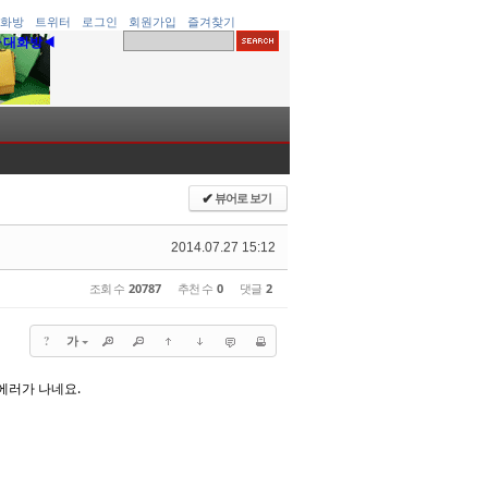
화방
트위터
로그인
회원가입
즐겨찾기
▶대화방◀
뷰어로 보기
✔
2014.07.27 15:12
조회 수
20787
추천 수
0
댓글
2
?
가
 에러가 나네요.