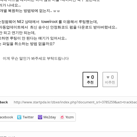
가 나네요...
개별 복원하는 방법밖에 없는지.. ㅠㅠ
 순정펌웨어 NE2 상태에서 towelroot 를 이용해서 루팅했는데,
자동업데이트에서 최신 송수신 안정화코드 펌을 다운로드 받아버렸네요..
안 되고 연기만 되는데,
하면 루팅이 안 된다는 얘기가 있어서요..
 파일을 취소하는 방법 없을까요?
이게 무슨 말인가 봐주세요 부탁드립니다
♥ 0
♥ 0
추천
비추천
kback
http://www.startpda.kr/zbxe/index.php?document_srl=3785259&act=trackba
acebook
Twitter
Me2day
Yozm