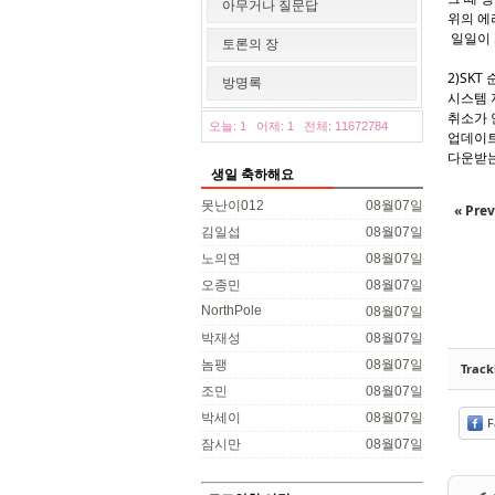
아무거나 질문답
위의 에러
일일이 
토론의 장
2)SKT
방명록
시스템 
취소가 
오늘: 1
어제: 1
전체: 11672784
업데이트
다운받는
생일 축하해요
못난이012
08월07일
« Prev
김일섭
08월07일
노의연
08월07일
오종민
08월07일
NorthPole
08월07일
박재성
08월07일
놈팽
08월07일
Trac
조민
08월07일
박세이
08월07일
F
잠시만
08월07일