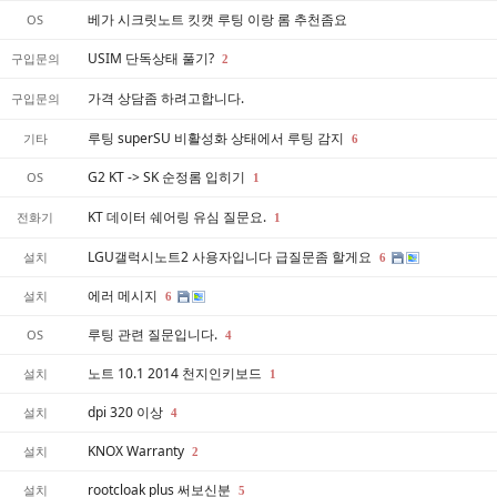
베가 시크릿노트 킷캣 루팅 이랑 롬 추천좀요
OS
USIM 단독상태 풀기?
구입문의
2
가격 상담좀 하려고합니다.
구입문의
루팅 superSU 비활성화 상태에서 루팅 감지
기타
6
G2 KT -> SK 순정롬 입히기
OS
1
KT 데이터 쉐어링 유심 질문요.
전화기
1
LGU갤럭시노트2 사용자입니다 급질문좀 할게요
설치
6
에러 메시지
설치
6
루팅 관련 질문입니다.
OS
4
노트 10.1 2014 천지인키보드
설치
1
dpi 320 이상
설치
4
KNOX Warranty
설치
2
rootcloak plus 써보신분
설치
5