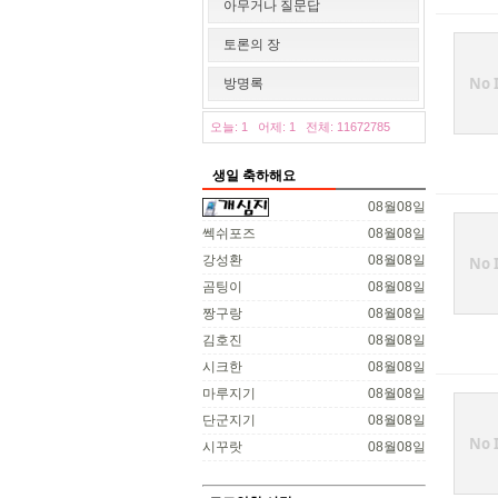
아무거나 질문답
토론의 장
No 
방명록
오늘: 1
어제: 1
전체: 11672785
생일 축하해요
08월08일
쎅쉬포즈
08월08일
강성환
08월08일
No 
곰팅이
08월08일
짱구랑
08월08일
김호진
08월08일
시크한
08월08일
마루지기
08월08일
단군지기
08월08일
No 
시꾸랏
08월08일