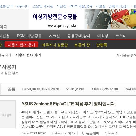
정보/강좌
커뮤니티
소모임 게시판
사진첩
ROM 개발,공유
자료실
공동구매,장터
대
사진첩
ROM 개발,공유
자료실
공동구매,장터
대화방
트위터
답
사용자 팁/사용기
아무거나 질문답
토론의 장
방명록
커뮤니티
›
사용자 팁/사용기
게시물을 뷰
케치북5
케치북5
/ 사용기
고 싶은 정보
공통
0850,0870,1870,2470
x301,x310
C8000,RW6100
m430
ASUS Zenfone 8 Flip VOLTE 적용 후기 정리입니다.
케치북5
케치북5
40대 아재라서 그런지 클라우드 저장소가 아직도 익숙하지 않고 백업 저장소
Image
큰 갤럭시 폰은 구하기도 어렵고 비싸기만 하고 그러네요. ​ 원래 S22 1TB 모델을
성능에 너무 실망해서 업그레이드라고 생각도 안들고 1TB 모델 사려니 너무 비싸
MicroSD 슬롯이 장착된 ASUS 젠폰 8 플립을 출시할때부터 고민하고 있었는
Date
2022.02.20
Category
기타
By
동글래미
Views
0