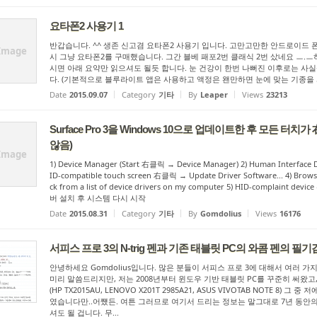
요타폰2 사용기 1
반갑습니다. ^^ 생존 신고겸 요타폰2 사용기 입니다. 고만고만한 안드로이드 폰에서 
Image
시 그냥 요타폰2를 구매했습니다. 그간 블베 패포2번 클래식 2번 샀네요 ㅡ.ㅡ
시면 아래 요약만 읽으셔도 될듯 합니다. 눈 건강이 한번 나뻐진 이후로는 사실상
다. (기본적으로 블루라이트 앱은 사용하고 액정은 왠만하면 눈에 맞는 기종을 사
Date
2015.09.07
Category
기타
By
Leaper
Views
23213
Surface Pro 3을 Windows 10으로 업데이트한 후 모든 
않음)
Image
1) Device Manager (Start 右클릭 → Device Manager) 2) Human Interface 
ID-compatible touch screen 右클릭 → Update Driver Software... 4) Brows
ck from a list of device drivers on my computer 5) HID-complaint dev
버 설치 후 시스템 다시 시작
Date
2015.08.31
Category
기타
By
Gomdolius
Views
16176
서피스 프로 3의 N-trig 펜과 기존 태블릿 PC의 와콤 펜의 필
안녕하세요 Gomdolius입니다. 많은 분들이 서피스 프로 3에 대해서 여러 가
미리 말씀드리지만, 저는 2008년부터 윈도우 기반 태블릿 PC를 꾸준히 써왔고,
(HP TX2015AU, LENOVO X201T 2985A21, ASUS VIVOTAB NOTE 8)
였습니다만..어쩄든. 여튼 그러므로 여기서 드리는 정보는 말그대로 7년 동안의
셔도 될 겁니다. 무...