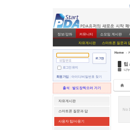
정보/강좌
커뮤니티
소모임 게시판
자유게시판
스마트폰 질문과 
Home
›
Sketchbook5, 스
Sketchbook5, 스
팁 
로그인 유지
나누
회원 가입
아이디/비밀번호 찾기
출석 : 발도장찍으러 가기
Sketchbook5, 스
Sketchbook5, 스
자유게시판
No 
스마트폰 질문과 답
사용자 팁/사용기