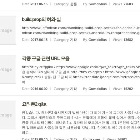
Date
2017.06.15
Category
공통
By
Gomdolius
Views
27603
build.prop의 허와 실
http://www.jeffmixon.com/examining-build-prop-tweaks-for-android-ics
Image
mixon.com/examining-build-prop-tweaks-android-ics-comprehen
Date
2017.06.15
Category
기타
By
Gomdolius
Views
13682
각종 구글 관련 URL 모음
http://tiny.cc/gglko / https://www.google.com/?gws_rd=cr&gfe_rd=
Image
천 검색어 ON 상태의 구글 검색 http://tiny.cc/gglen / https://www.google.c
&complete=1 상동, 단 구글 미국 https://translate.google.com/m/tra
어
Date
2016.06.02
Category
기타
By
Gomdolius
Views
15202
요타폰2 q&a
반갑습니다. 요타폰2 출시된지가 벌써 1년이 다 되어 가는데 그다지 사용하시는
Image
다. 그래서 개인적으로 구매고려 하시는 분들에게 도움이 될까 싶어서 생각나는 부
한글 키보드 타이핑이 되나요 ? a. 요타미러 모드에서만 됩니다. (본인이 설
면 칼라패널의 사용성과 같은 사용성을 지닙니다. 한마디로 이야기 하면 요
라고 ...
Date
2015.09.10
Category
기타
By
Leaper
Views
36901