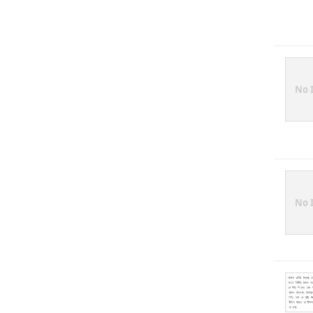
No 
No 