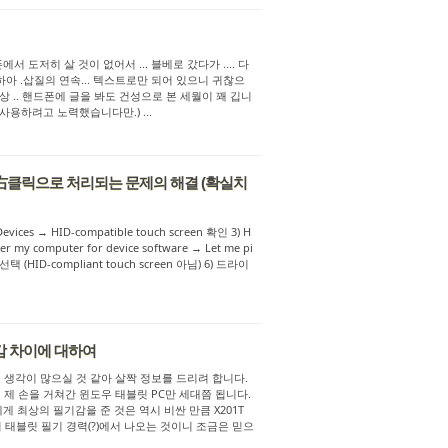
도저히 살 것이 없어서 ... 블베로 갔다가 .... 다
하아 .삽질의 연속... 텍스트로만 되어 있으니 귀찮으
 .. 핸드폰에 글을 봐도 건성으로 본 세월이 꽤 깁니
용하려고 노력했습니다만.) ...
터치가 右클릭으로 처리되는 문제의 해결 (확실치
Devices → HID-compatible touch screen 확인 3) H
er my computer for device software → Let me pi
ice 선택 (HID-compliant touch screen 아님) 6) 드라이
기감 차이에 대하여
지 생각이 많으실 것 같아 살짝 정보를 드리려 합니다.
 제 손을 거쳐간 윈도우 태블릿 PC만 세대쯤 됩니다.
 그 중 저에게 최상의 필기감을 준 것은 역시 비싼 만큼 X201T
 태블릿 필기 경력(?)에서 나오는 것이니 조금은 믿으