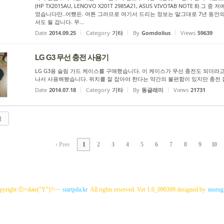
(HP TX2015AU, LENOVO X201T 2985A21, ASUS VIVOTAB NOTE 8)
였습니다만..어쩄든. 여튼 그러므로 여기서 드리는 정보는 말그대로 7년 동안의
셔도 될 겁니다. 무...
Date
2014.09.25
Category
기타
By
Gomdolius
Views
59639
LG G3 무선 충전 사용기
LG G3용 슬림 가드 케이스를 구매했습니다. 이 케이스가 무선 충전도 되더라
나서 사용해봤습니다. 위치를 잘 잡아야 한다는 약간의 불편함이 있지만 충전 
Date
2014.07.18
Category
기타
By
동글래미
Views
21731
색
‹ Prev
1
2
3
4
5
6
7
8
9
10
pyright ⓒ=date("Y")?>~
startpda.kr
All rights reserved. Ver 1.0_090309 designed by
morugi