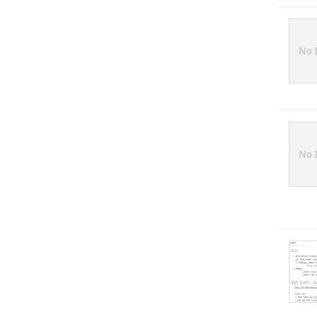
No 
No 