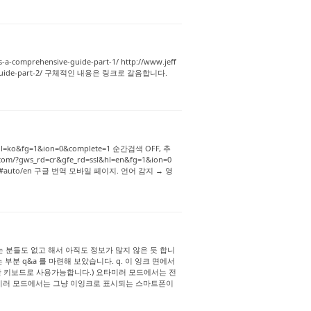
-a-comprehensive-guide-part-1/ http://www.jeff
sive-guide-part-2/ 구체적인 내용은 링크로 갈음합니다.
ssl&hl=ko&fg=1&ion=0&complete=1 순간검색 OFF, 추
om/?gws_rd=cr&gfe_rd=ssl&hl=en&fg=1&ion=0
nslate#auto/en 구글 번역 모바일 페이지. 언어 감지 → 영
 분들도 없고 해서 아직도 정보가 많지 않은 듯 합니
분 q&a 를 마련해 보았습니다. q. 이 잉크 면에서
치한 키보드로 사용가능합니다.) 요타미러 모드에서는 전
타미러 모드에서는 그냥 이잉크로 표시되는 스마트폰이