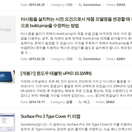
Date
2015.04.25
Category
기타
By
Gomdolius
Views
52024
타사펌을 설치하는 사전 요건으로서 제품 모델명을 변경할 때 
으로 build.prop을 수정하는 방법
Image
타사 펌을 올리기 위해서 build.prop의 제품 모델 값을 바꾸려면 여러 가지
앱을 사용하는 경우, 앱 자체의 능력 한계로 build.prop 전체를 읽어들이지 
능해지는 문제가 발생할 수 있습니다. 이것을 우회하기 위해서 build.prop을 PC
바꿈(EOL) 문자를 지원하는 텍스트 편집기를 별도로 설치해야 합니다. 메모장
할 수 ...
Date
2015.02.28
Category
기타
By
Gomdolius
Views
42001
[개봉기] 윈도우 태블릿 uPAD 10.1(WIN)
이번에 사무실에서 외부 AS 건이 있어서 간단하게 가지고 다니면서 활용할 수
펴보다가, 가격 대비 효용성이 좋을듯 하여 선택하게 되었습니다. [iMUZ의 상
(옥션)에서 구매한 후 처음에는 택배로 주문 신청을 했는데, 직접 수령한다고 하
없다고 하며, 택배를 기다릴 수밖에 없었다는...ㅠㅠ, 중간에 한글날이 껴서 하루 
Date
2014.10.11
Category
공통
By
버그
Views
28462
Surface Pro 3 Type Cover 키 리맵
Gomdolius입니다. 이 글에서는 Surface Pro 3의 Type Cover의 키를 리맵하
송되어 온 Type Cover는 굉장히 높은 퀄리티를 자랑하고, 사실 꽤나 만족스러운