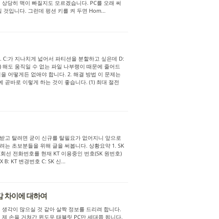
알게 되면 상당히 맥이 빠질지도 모르겠습니다. PC를 오래 써
 것입니다. 그런데 펑션 키를 켜 두면 Hom...
. C:가 지나치게 넓어서 파티션을 분할하고 싶은데 D:
k) 해도 움직일 수 없는 파일 나부랭이 때문에 줄어드
을 어떻게든 없애야 합니다. 2. 해결 방법 이 문제는
곧바로 이렇게 하는 것이 좋습니다. (1) 최대 절전
만 받고 탈려면 굳이 신규를 탈필요가 없어지니 앞으로
는 초보분들을 위해 글을 써봅니다. 상황요약 1. SK
한 SK회선 전화번호를 현재 KT 이용중인 번호(SK 원번호)
: KT 변경번호 C: SK 신...
기감 차이에 대하여
지 생각이 많으실 것 같아 살짝 정보를 드리려 합니다.
 제 손을 거쳐간 윈도우 태블릿 PC만 세대쯤 됩니다.