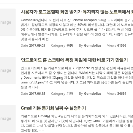
사용자가 로그온할때 화면 밝기가 유지되지 않는 노트북에서 
Gomdolius입니다. 이번에 새로 산 Lenovo Ideapad 320은 드라이버에
Image
밝기가 정상적으로 저장되지 않고 매번 50%로 리셋됩니다. 그런데 이 노트북의
0% 수준이라, 밝기를 75%정도로 높여 주지 않으면 쓸 수가 없는데, 매번 
예수님께서 말씀하시기를, 컴퓨터가 사람을 위하여 생긴 것이지, 사람이 컴퓨터
것을 사용자가 매번...
Date
2017.09.05
Category
공통
By
Gomdolius
Views
61556
안드로이드 홈 스크린에 특정 파일에 대한 바로 가기 만들기
안드로이드에서는 기본적으로 바로 가기(shortcut) 생성 및 편집이 자유롭지 
Image
인자를 자유자재로 줄 수 없다는 겁니다. WM에서는 대략 아래와 같은 작업을 텍
y Documents 폴더에 ID.png 파일을 넣어둡니다. 2. 텍스트 파일을 하나 생성해서 
uments\ID.png" 라고 적어 넣습니다. 3. 그냥 저대로만 생성하면 눈이 즐겁지 않으므로
등을 적어서...
Date
2017.06.15
Category
기타
By
Gomdolius
Views
34634
Gmail 기본 동기화 날짜 수 설정하기
기본적으로 Gmail은 지난 4일간의 내역을 동기화하도록 되어 있습니다만, 이
Image
동기화' 에 있을 것 같지만 이곳이 아닙니다. =_=;;; Gmail 어플리케이션을
다. 그리고 나서 '라벨'을 선택합니다. 최상단의 설정 항목에서 동기화 일 수를
고생했네요. =_=