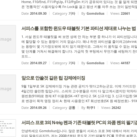
Home, F10/End, F11/PgUp, F12/PgDn 키가 공유되어 있다는 것 을 
온 '전통적인' 사용자일수록 Fn Lock을 걸고 펑션 키를 자주 쓰는 것이 일반적일
Date
2014.09.30
Category
기타
By
Gomdolius
Views
22661
서피스를 포함한 윈도우 태블릿 기본 파티션 제대로 나누는 법
1. 서설 윈도우 태블릿을 써 보면 성에 안 차는 부분 중 하나가 이 파티션입니다
Image
에 할당할 수 있는 용량이 거의 없습니다. 왜냐 하면 파티션을 줄이려고(shrin
는 용량이 몇 기가정도밖에 되지 않기 때문이죠. 그래서 이 움직일 수 없는 파일
몇 단계를 거쳐서 해결해야 합니다. 가급적 첫 부팅에서 무언가를 세팅하기 전에 
모드...
Date
2014.09.27
Category
기타
By
Gomdolius
Views
44187
앞으로 안쓸것 같은 팁 강제에이징
9월 1일부로 SK 강제에이징 가능 관련 공지가 떳다고하는군요. 이제 가이드
Image
4일간만 쓸만한 팁입니다.. 스피의 고수분들은 이미 다 알고계시겠지만 막차타려
원번호(91XX)로 현재 KT 이용중(SK->KT 번이) 2. SK 신규가입 3. 신규가입
로 변경이 목적 명칭 정리 A: 현재 사용중인 KT 회선번호(SK 원 배정번호) - 91XX B
Date
2014.09.26
Category
공통
By
하쿠1
Views
26242
서피스 프로 3의 N-trig 펜과 기존 태블릿 PC의 와콤 펜의 필
안녕하세요 Gomdolius입니다. 많은 분들이 서피스 프로 3에 대해서 여러 가
미리 말씀드리지만, 저는 2008년부터 윈도우 기반 태블릿 PC를 꾸준히 써왔고,