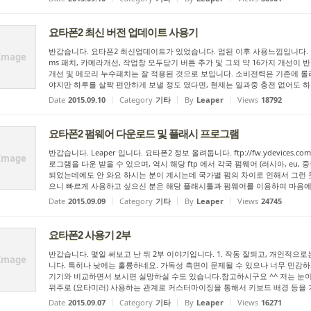
요타폰2 최신 버전 업데이트 사용기
반갑습니다. 요타폰2 최신업데이트가 있었습니다. 업된 이후 사용느낌입니다. 
Image
ms 패치, 카메라개선, 작업창 모두닫기 버튼 추가 및 그외 약 16가지 개선이
개선 및 메모리 누수패치는 잘 적용된 것으로 보입니다. 소비전력은 기존에 롤
야지만 하루를 살짝 편안하게 보낼 정도 였다면, 현재는 일과중 충전 없어도 하루
Date
2015.09.10
Category
기타
By
Leaper
Views
18792
요타폰2 펌웨어 다운로드 및 플래시 프로그램
반갑습니다. Leaper 입니다. 요타폰2 정보 올려둡니다. ftp://fw.ydevices.com/Y
Image
로그램을 다운 받을 수 있으며, 역시 해당 ftp 에서 각국 펌웨어 (러시아, eu, 중
되었는데에도 안 와요 하시는 분이 계시는데 국가별 펌의 차이로 인해서 그런 
으니 빠르게 사용하고 싶으신 분은 해당 플래시툴과 펌웨어를 이용하여 마음에 드
Date
2015.09.09
Category
기타
By
Leaper
Views
24745
요타폰2 사용기 2부
반갑습니다. 몇일 써보고 난 뒤 2부 이야기입니다. 1. 작동 잘되고, 개인적
Image
니다. 특히나 낮에는 훌륭하네요. 가독성 측면이 문제될 수 있으나 너무 민감
기기와 비교하면서 보시면 실망하실 수도 있습니다.참고하시구요 ^^ 저는 눈이 
위주로 (요타미러) 사용하는 관계로 커스터마이징을 통해서 키보드 배경 등을 기
Date
2015.09.07
Category
기타
By
Leaper
Views
16271