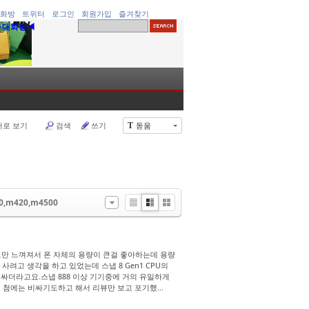
화방
트위터
로그인
회원가입
즐겨찾기
▶대화방◀
어로 보기
검색
쓰기
돋움
T
0,m420,m4500
Li
Zi
G
st
n
al
e
le
r
로만 느껴져서 폰 자체의 용량이 큰걸 좋아하는데 용량
y
 사려고 생각을 하고 있었는데 스냅 8 Gen1 CPU의
더라고요. ​ 스냅 888 이상 기기중에 거의 유일하게
데 첨에는 비싸기도하고 해서 리뷰만 보고 포기했...