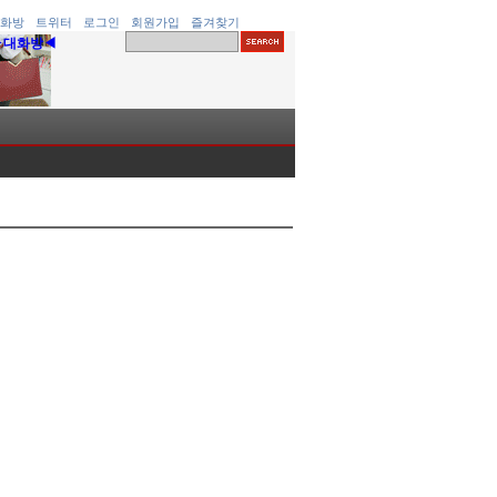
화방
트위터
로그인
회원가입
즐겨찾기
▶대화방◀