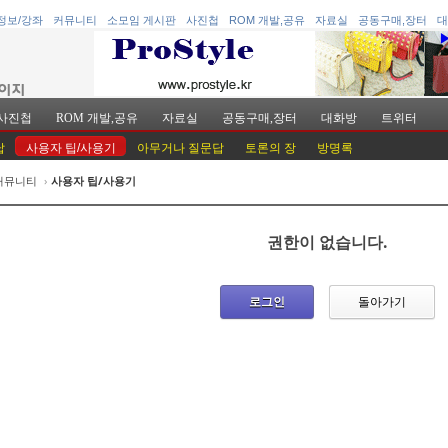
정보/강좌
커뮤니티
소모임 게시판
사진첩
ROM 개발,공유
자료실
공동구매,장터
대
사진첩
ROM 개발,공유
자료실
공동구매,장터
대화방
트위터
답
사용자 팁/사용기
아무거나 질문답
토론의 장
방명록
커뮤니티
›
사용자 팁/사용기
케치북5
케치북5
권한이 없습니다.
로그인
돌아가기
케치북5
케치북5