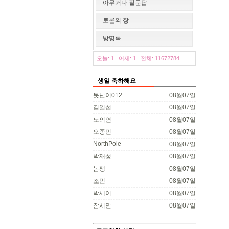
아무거나 질문답
토론의 장
방명록
오늘: 1
어제: 1
전체: 11672784
생일 축하해요
못난이012
08월07일
김일섭
08월07일
노의연
08월07일
오종민
08월07일
NorthPole
08월07일
박재성
08월07일
놈팽
08월07일
조민
08월07일
박세이
08월07일
잠시만
08월07일