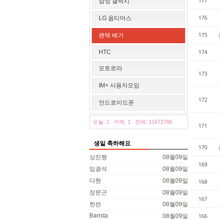
177
삼성 갤럭시
176
LG 옵티머스
175
팬택 베가
174
HTC
모토로라
173
IM+ 사용자모임
172
안드로이드폰
오늘: 1
어제: 1
전체: 11672786
171
생일 축하해요
170
상진짱
08월09일
169
임광석
08월09일
다현
08월09일
168
장문근
08월09일
167
한란
08월09일
Barista
166
08월09일