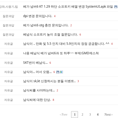
베가 넘버6 KT 1.29 하단 소프트키 배열 변경 SystemUI.apk 파일
강좌,사용기,팁
dpi 변경 문의입니다.
질문과답
4
베가 넘버6 otg 충전 문의입니다.
질문과답
2
베넘식 소프트키 높이 조절 질문입니다.
질문과답
6
남식이 .. 만화 및 5.5 인치 대비 5.9인치의 장점 궁금합니다. ^^
자유글
4
냐옹 배남식 베가 넘버6과 또 하루~~ 부제:GMD제스쳐
자유글
SKT번이 베남식...
자유글
6
남식아... 어서 오렴...
자유글
6
남식이 sk,kt 신청하시는 분들 이벤트..
자유글
3
남식씨를 사야하는데...
자유글
2
남식씨에 대한 단상.
자유글
8
‹ Prev
1
2
3
4
Next ›