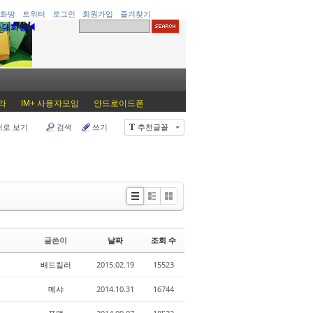
화방
트위터
로그인
회원가입
즐겨찾기
▶대화방◀
라
IM+ 사용자모임
안드로이드폰
어로 보기
검색
쓰기
추천글꼴
T
Li
Zi
G
st
n
al
e
le
글쓴이
날짜
조회 수
r
y
배드킬러
2015.02.19
15523
메샤
2014.10.31
16744