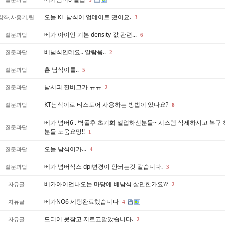
오늘 KT 남식이 업데이트 떴어요.
강좌,사용기,팁
3
베가 아이언 기본 density 값 관련...
질문과답
6
베넘식인데요.. 알람음..
질문과답
2
흠 남식이를..
질문과답
5
남시긔 잔버그가 ㅠㅠ
질문과답
2
KT남식이로 티스토어 사용하는 방법이 있나요?
질문과답
8
베가 넘버6 . 벽돌후 초기화 셀업하신분들~ 시스템 삭제하시고 복구
질문과답
분들 도움요망!!
1
오늘 남식이가...
질문과답
4
베가 넘버식스 dpi변경이 안되는것 같습니다.
질문과답
3
베가아이언나오는 마당에 베남식 살만한가요??
자유글
2
베가NO6 세팅완료했습니다
자유글
4
드디어 못참고 지르고말았습니다.
자유글
2