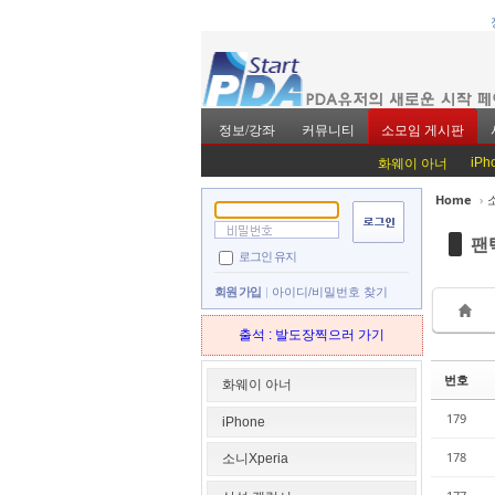
정보/강좌
커뮤니티
소모임 게시판
iPh
화웨이 아너
Home
›
Sketchbook5, 스
Sketchbook5, 스
팬
로그인 유지
회원 가입
아이디/비밀번호 찾기
출석 : 발도장찍으러 가기
Sketchbook5, 스
Sketchbook5, 스
번호
화웨이 아너
179
iPhone
178
소니Xperia