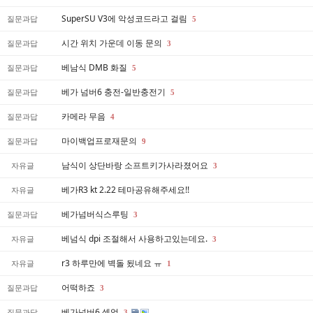
SuperSU V3에 악성코드라고 걸림
질문과답
5
시간 위치 가운데 이동 문의
질문과답
3
베남식 DMB 화질
질문과답
5
베가 넘버6 충전-일반충전기
질문과답
5
카메라 무음
질문과답
4
마이백업프로재문의
질문과답
9
남식이 상단바랑 소프트키가사라졌어요
자유글
3
베가R3 kt 2.22 테마공유해주세요!!
자유글
베가넘버식스루팅
질문과답
3
베넘식 dpi 조절해서 사용하고있는데요.
자유글
3
r3 하루만에 벽돌 됬네요 ㅠ
자유글
1
어떡하죠
질문과답
3
베가넘버6 셀업
질문과답
3