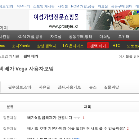
정보/강좌
커뮤니티
소모임 게시판
사진첩
ROM 개발,공유
자료실
공동구매,장터
대
사진첩
ROM 개발,공유
자료실
공동구매,장터
대화방
트위터
one
HTC
소니Xperia
삼성 갤럭시
LG 옵티머스
팬택 베가
모토로
소모임 게시판
›
팬택 베가
게시물을 뷰
케치북5
케치북5
택 베가 Vega 사용자모임
필수정보,강좌
자유글
강좌,사용기,팁
뉴스
질문과답
케치북5
케치북5
분류
제목
베가6 잠금해제가 안됩니다 ㅜㅜ
질문과답
1
베시업 킷캣 기본카메라 어플 젤리빈에서도 쓸 수 있을까요?
질문과답
2