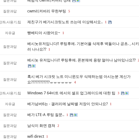
베넘식 cwm리커버리 상태
질문과답
cwm리커버리 무한부팅
질문과답
5
제친구가 베가시크릿노트 쓰는데 이상해서요..
강좌,사용기,팁
1
빵베티아 사왔어요~
자유글
1
베시놋유저입니다!! 루팅후에. 기본어플 삭제후 벽돌이나 공초. , 시
질문과답
러 나나요??
1
베시놋 유저입니다!! 루팅후에. 폰본체에 용량 얼마나 남아있나요??
질문과답
혹시 베가 시크릿 노트 미니윈도우 삭제하는법 아시는분 계신가
질문과답
요????????????ㅠㅠㅠㅠㅠㅠ
4
Windows 7 64비트 에서의 셀프 업그레이드에 대한 팁
강좌,사용기,팁
3
베가넘버6는 - 갤러리에 날짜별 저장이 안되나요?
자유글
1
베가 LTE-A 루팅 질문..
질문과답
1
남식이 화면 캡쳐
질문과답
2
wifi direct
질문과답
1