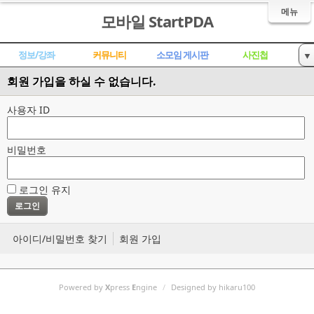
메뉴
모바일 StartPDA
정보/강좌
커뮤니티
소모임 게시판
사진첩
▼
ROM 개발,공유
자료실
공동구매,장터
대화방
회원 가입을 하실 수 없습니다.
트위터
사용자 ID
비밀번호
로그인 유지
아이디/비밀번호 찾기
회원 가입
Powered by
X
press
E
ngine
/
Designed by hikaru100